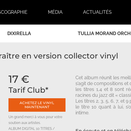
SCOGRAPHIE
MÉDIA
ACTUALITÉS
DIXIRELLA
TULLIA MORAND ORC
aître en version collector vinyl
17 €
Cet album réunit les meil
s’agit de compositions et
Tarif Club*
les titres 1,4 et 8 sont 
racines du jazz dit « class
Les titres 2, 3, 5, 6, 7, 
ACHETEZ LE VINYL
le titre 10 quant à lui,
MAINTENANT
intime.
Un grand merci à vous pour votre
soutien aux artistes.
ALBUM DIGITAL 10 TITRES /
En écoute et en téléch