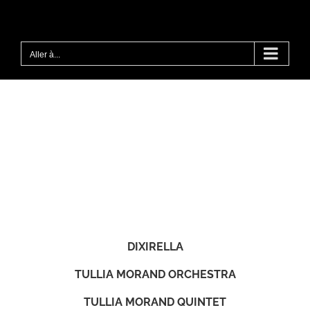
Passer
au
contenu
Aller à...
DIXIRELLA
TULLIA MORAND ORCHESTRA
TULLIA MORAND QUINTET