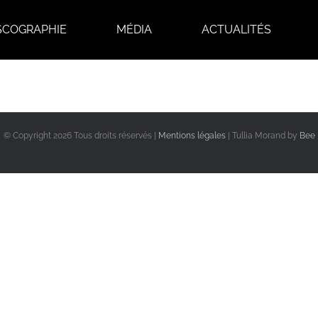
SCOGRAPHIE
MÉDIA
ACTUALITÉS
© Copyright
2026 Tous droits réservés |
Mentions légales
| Tullia Morand by
Bee