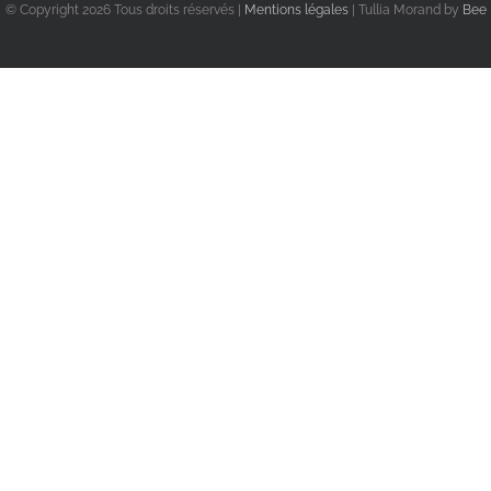
© Copyright
2026 Tous droits réservés |
Mentions légales
| Tullia Morand by
Bee