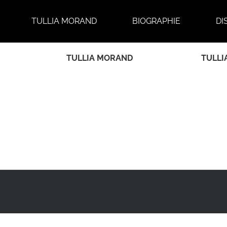
Passer
au
TULLIA MORAND
BIOGRAPHIE
DI
contenu
TULLIA MORAND
TULLI