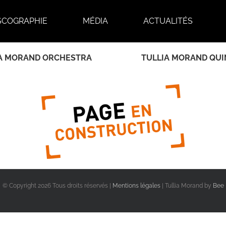
SCOGRAPHIE
MÉDIA
ACTUALITÉS
A MORAND ORCHESTRA
TULLIA MORAND QUI
© Copyright
2026 Tous droits réservés |
Mentions légales
| Tullia Morand by
Bee