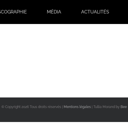
SCOGRAPHIE
MÉDIA
ACTUALITÉS
© Copyright
2026 Tous droits réservés |
Mentions légales
| Tullia Morand by
Bee