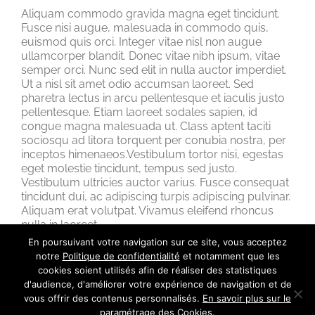
Aliquam commodo gravida magna eget tincidunt.
Fusce nisi augue, malesuada in commodo quis,
euismod quis orci. Integer vitae nisl non augue
ullamcorper blandit. Donec vitae nibh ipsum, vitae
semper orci. Nunc sed elit in nulla auctor imperdiet.
Ut a nisl sit amet odio accumsan laoreet. Sed
pharetra lectus in arcu pellentesque et iaculis justo
pellentesque. Etiam laoreet sodales sapien, id
congue magna malesuada ut. Class aptent taciti
sociosqu ad litora torquent per conubia nostra, per
inceptos himenaeos.Vestibulum tortor nisi, egestas
eget molestie tincidunt, tempus sed justo.
Vestibulum ultricies auctor varius. Fusce consequat
tincidunt dui, ac adipiscing turpis adipiscing pulvinar.
Aliquam erat volutpat. Vivamus eleifend rhoncus
nulla in laoreet.
En poursuivant votre navigation sur ce site, vous acceptez
notre
Politique de confidentialité
et notamment que les
cookies soient utilisés afin de réaliser des statistiques
d'audience, d'améliorer votre expérience de navigation et de
vous offrir des contenus personnalisés.
En savoir plus sur le
paramétrage des Cookies
.