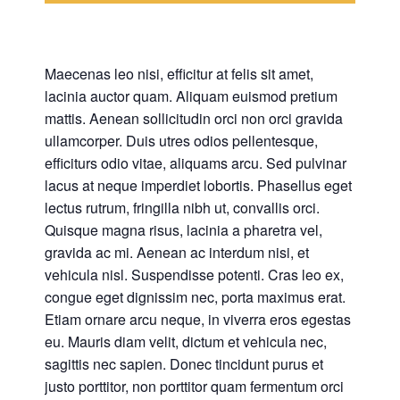
Maecenas leo nisi, efficitur at felis sit amet,
lacinia auctor quam. Aliquam euismod pretium
mattis. Aenean sollicitudin orci non orci gravida
ullamcorper. Duis utres odios pellentesque,
efficiturs odio vitae, aliquams arcu. Sed pulvinar
lacus at neque imperdiet lobortis. Phasellus eget
lectus rutrum, fringilla nibh ut, convallis orci.
Quisque magna risus, lacinia a pharetra vel,
gravida ac mi. Aenean ac interdum nisi, et
vehicula nisl. Suspendisse potenti. Cras leo ex,
congue eget dignissim nec, porta maximus erat.
Etiam ornare arcu neque, in viverra eros egestas
eu. Mauris diam velit, dictum et vehicula nec,
sagittis nec sapien. Donec tincidunt purus et
justo porttitor, non porttitor quam fermentum orci