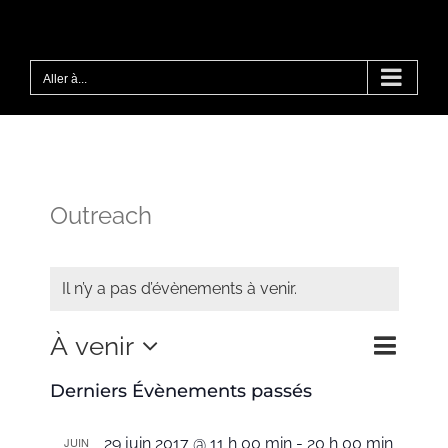
Passer
au
contenu
Aller à...
Outreach
Il n’y a pas d’évènements à venir.
Navigat
À venir
Recher
Liste
Recherche
de
Sélectionnez
et
vues
Derniers Évènements passés
une
Évène
navigat
de
date.
JUIN
29 juin 2017 @ 11 h 00 min
-
20 h 00 min